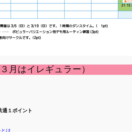
（３月はイレギュラー）
ー共通１ポイント
ーとは