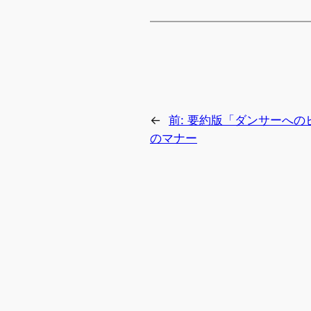
←
前:
要約版「ダンサーへの
のマナー