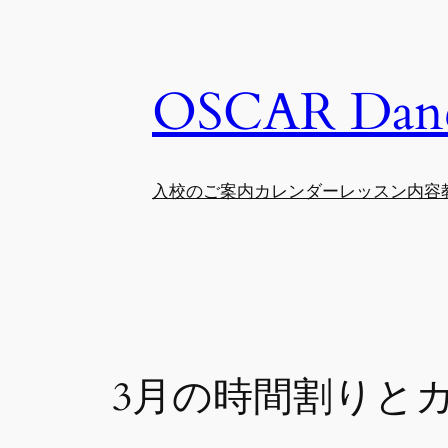
内
容
を
OSCAR Danc
ス
キ
ッ
プ
入校のご案内
カレンダー
レッスン内容
3月の時間割りとカレ