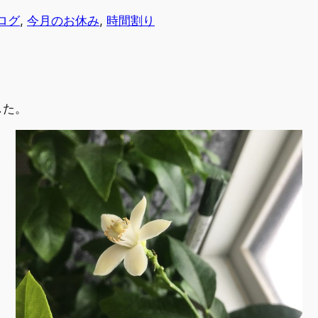
ログ
, 
今月のお休み
, 
時間割り
した。