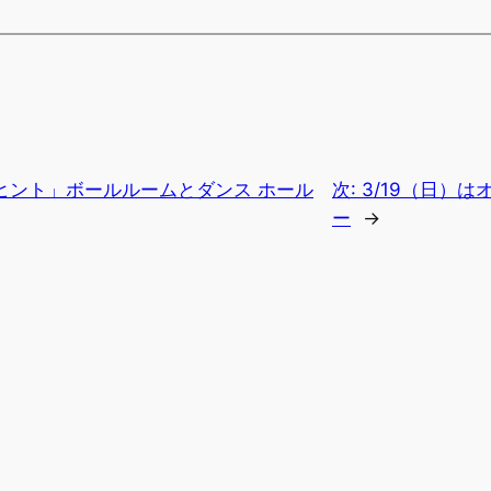
ヒント」ボールルームとダンス ホール
次:
3/19（日）
ー
→