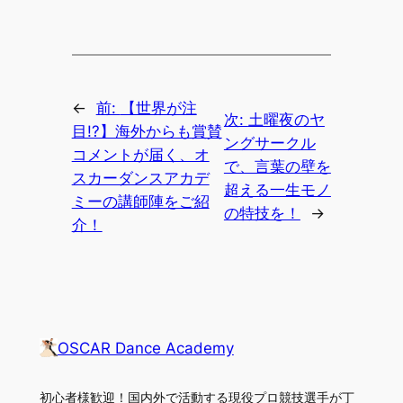
←
前:
【世界が注
次:
土曜夜のヤ
目!?】海外からも賞賛
ングサークル
コメントが届く、オ
で、言葉の壁を
スカーダンスアカデ
超える一生モノ
ミーの講師陣をご紹
の特技を！
→
介！
OSCAR Dance Academy
初心者様歓迎！国内外で活動する現役プロ競技選手が丁