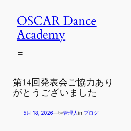
内
容
OSCAR Dance
を
ス
Academy
キ
ッ
プ
第14回発表会ご協力あり
がとうございました
5月 18, 2026
—
管理人
in
ブログ
by