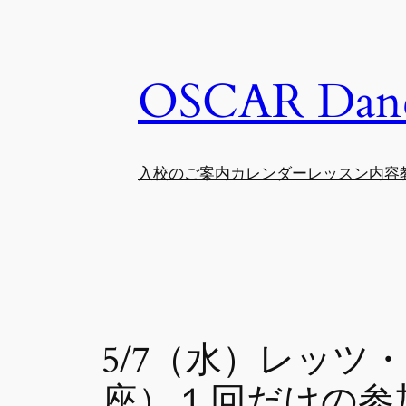
内
容
を
OSCAR Danc
ス
キ
ッ
プ
入校のご案内
カレンダー
レッスン内容
5/7（水）レッツ
座）１回だけの参