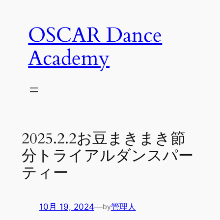
内
容
OSCAR Dance
を
ス
Academy
キ
ッ
プ
2025.2.2お豆まきまき節
分トライアルダンスパー
ティー
10月 19, 2024
—
管理人
by