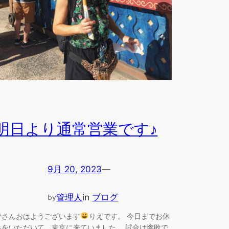
明日より通常営業です♪
9月 20, 2023
—
管理人
in
ブログ
by
皆さんおはようございます
りえです。 今日までお休
みをいただいて、東京に来ていました。 試合は惨敗で