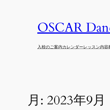
内
容
を
OSCAR Danc
ス
キ
ッ
プ
入校のご案内
カレンダー
レッスン内容
月:
2023年9月