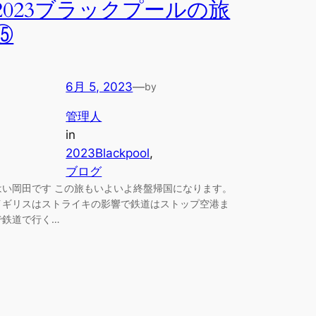
2023ブラックプールの旅
⑮
6月 5, 2023
—
by
管理人
in
2023Blackpool
, 
ブログ
はい岡田です この旅もいよいよ終盤帰国になります。
イギリスはストライキの影響で鉄道はストップ空港ま
で鉄道で行く…