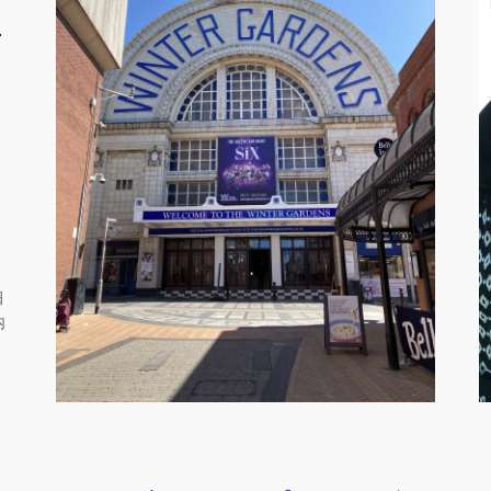
旅
田
内