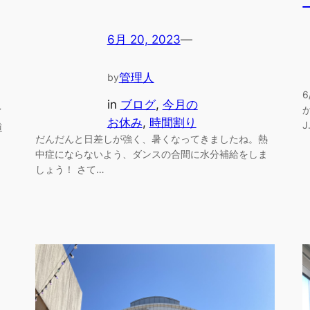
6月 20, 2023
—
管理人
by
in
ブログ
, 
今月の
イ
お休み
, 
時間割り
J
道
だんだんと日差しが強く、暑くなってきましたね。熱
中症にならないよう、ダンスの合間に水分補給をしま
しょう！ さて…