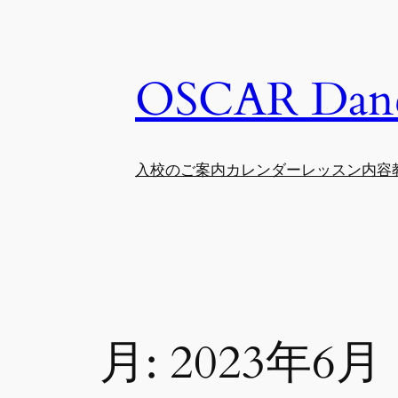
内
容
を
OSCAR Danc
ス
キ
ッ
プ
入校のご案内
カレンダー
レッスン内容
月:
2023年6月